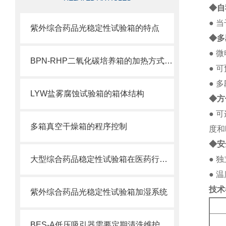
◆自
● 
紫外综合药品光稳定性试验箱的特点
◆多
● 
BPN-RHP二氧化碳培养箱的加热方式，了解下不吃亏
● 
● 
LYW盐雾腐蚀试验箱的箱体结构
◆方
● 
多箱真空干燥箱的程序控制
度和
◆安
大型综合药品稳定性试验箱在医药行业中的应用
● 
● 
技术
紫外综合药品光稳定性试验箱加湿系统
BES-A低压吸引器需要定期清洗维护吗？