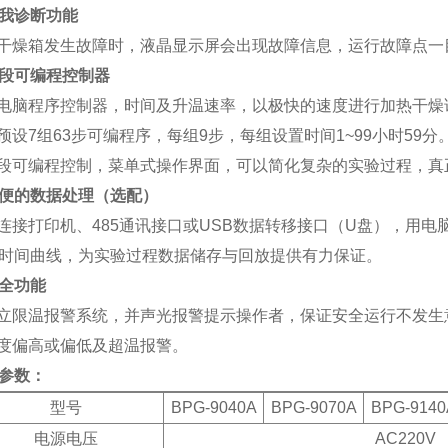
我诊断功能
当干燥箱发生故障时，液晶显示屏会出现故障信息，运行故障点一
段可编程控制器
微电脑程序控制器，时间及升温速率，以极快的速度进行加热干燥
可预设7组63步可编程序，每组9步，每组设置时间1~99小时5
多段可编程控制，菜单式操作界面，可以简化复杂的实验过程，
便的数据处理（选配）
可连接打印机、485通讯接口或USB数据转移接口（U盘），用
时间曲线，为实验过程数据储存与回放提供有力保证。
全功能
独立限温报警系统，并声光报警提示操作者，保证安全运行不发生
温度偏高或偏低及超温报警。
参数：
型号
BPG-9040A
BPG-9070A
BPG-9140
电源电压
AC220V 