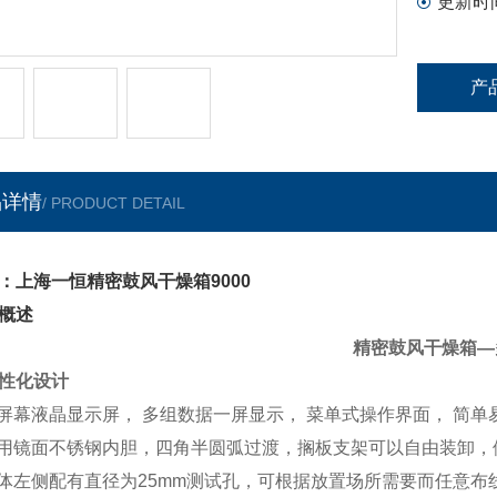
更新时
产
品详情
/ PRODUCT DETAIL
：上海一恒精密鼓风干燥箱9000
概述
精密鼓风干燥箱—
性化设计
大屏幕液晶显示屏， 多组数据一屏显示， 菜单式操作界面， 简
采用镜面不锈钢内胆，四角半圆弧过渡，搁板支架可以自由装卸
箱体左侧配有直径为25mm测试孔，可根据放置场所需要而任意布