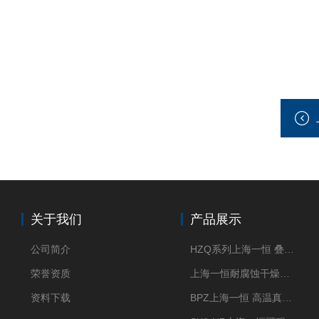
关于我们
产品展示
公司简介
HZQ系列上海一恒 叠加式-振荡培养箱 振荡摇床
荣誉资质
上海一恒耐腐蚀干燥箱 药物真空干燥箱
资料下载
BPZ上海一恒 高温真空干燥箱 300度烘箱