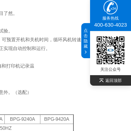
目了然。
服务热线
400-630-4023
点
试验。
击
9分。可预置开机和关机时间，循环风机转速可调。
隐
藏
真正实现自动控制和运行。
电脑和打印机记录温
关注公众号
返回顶部
意外。（选配）
A
BPG-9240A
B
PG-9420A
50HZ