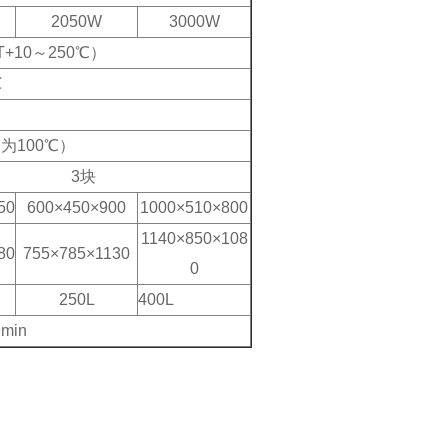
2050W
3000W
T+10～250℃）
℃
点为100℃）
3块
50
600×450×900
1000×510×800
1140×850×108
80
755×785×1130
0
250L
400L
min