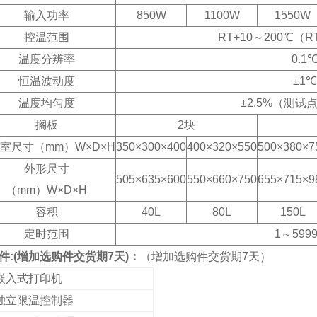
输入功率
850W
1100W
1550W
控温范围
RT+10～200℃（R
温度分辨率
0.1
恒温波动度
±1℃
温度均匀度
±2.5%（测试
搁板
2块
室尺寸（mm）W×D×H
350×300×400
400×320×550
500×380×7
外形尺寸
505×635×600
550×660×750
655×715×9
（mm）W×D×H
容积
40L
80L
150L
定时范围
1～5999
件:(增加选购件交货期7天)
：
（增加选购件交货期7天）
嵌入式打印机
独立限温控制器