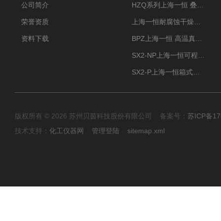
公司简介
HZQ系列上海一恒 叠加式-振荡培养箱 振荡摇床
荣誉资质
上海一恒耐腐蚀干燥箱 药物真空干燥箱
资料下载
BPZ上海一恒 高温真空干燥箱 300度烘箱
SX2-NP上海一恒可程式箱式电阻炉 高温型
SX2-P上海一恒箱式电阻炉-多段可编程控制
版权所有 © 2026 苏州贝茵科技股份有限公司 备案号：
苏ICP备17
技术支持：
化工仪器网
管理登陆
sitemap.xml