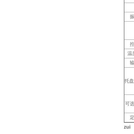
温
托盘
可
zui