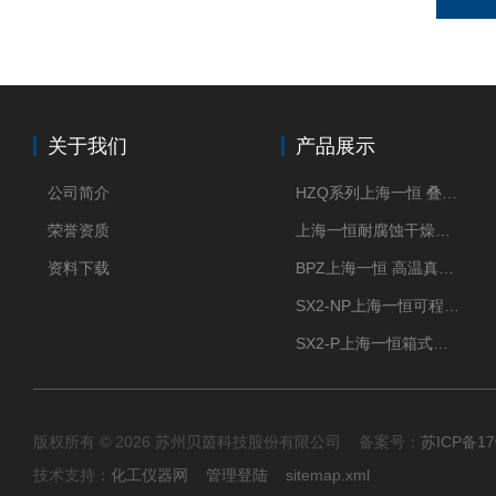
关于我们
产品展示
公司简介
HZQ系列上海一恒 叠加式-振荡培养箱 振荡摇床
荣誉资质
上海一恒耐腐蚀干燥箱 药物真空干燥箱
资料下载
BPZ上海一恒 高温真空干燥箱 300度烘箱
SX2-NP上海一恒可程式箱式电阻炉 高温型
SX2-P上海一恒箱式电阻炉-多段可编程控制
版权所有 © 2026 苏州贝茵科技股份有限公司 备案号：
苏ICP备17
技术支持：
化工仪器网
管理登陆
sitemap.xml