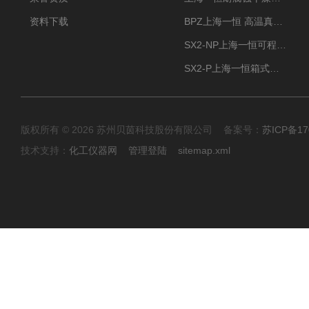
资料下载
BPZ上海一恒 高温真空干燥箱 300度烘箱
SX2-NP上海一恒可程式箱式电阻炉 高温型
SX2-P上海一恒箱式电阻炉-多段可编程控制
版权所有 © 2026 苏州贝茵科技股份有限公司 备案号：
苏ICP备17
技术支持：
化工仪器网
管理登陆
sitemap.xml