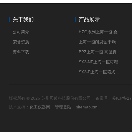
关于我们
产品展示
公司简介
HZQ系列上海一恒 叠加式-振荡培养箱 振荡摇床
荣誉资质
上海一恒耐腐蚀干燥箱 药物真空干燥箱
资料下载
BPZ上海一恒 高温真空干燥箱 300度烘箱
SX2-NP上海一恒可程式箱式电阻炉 高温型
SX2-P上海一恒箱式电阻炉-多段可编程控制
版权所有 © 2026 苏州贝茵科技股份有限公司 备案号：
苏ICP备17
技术支持：
化工仪器网
管理登陆
sitemap.xml