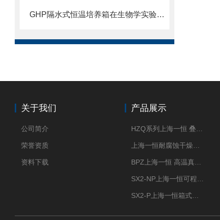
GHP隔水式恒温培养箱在生物学实验中有哪些作用？
关于我们
产品展示
公司简介
HZQ系列上海一恒 叠加式-振荡培养箱 振荡摇床
荣誉资质
上海一恒耐腐蚀干燥箱 药物真空干燥箱
资料下载
BPZ上海一恒 高温真空干燥箱 300度烘箱
SX2-NP上海一恒可程式箱式电阻炉 高温型
SX2-P上海一恒箱式电阻炉-多段可编程控制