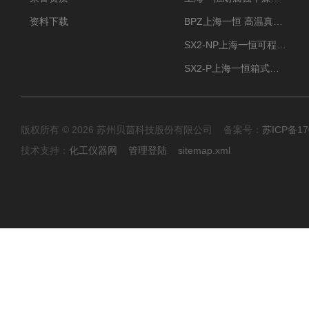
资料下载
BPZ上海一恒 高温真空干燥箱 300度烘箱
SX2-NP上海一恒可程式箱式电阻炉 高温型
SX2-P上海一恒箱式电阻炉-多段可编程控制
版权所有 © 2026 苏州贝茵科技股份有限公司 备案号：
苏ICP备17
技术支持：
化工仪器网
管理登陆
sitemap.xml