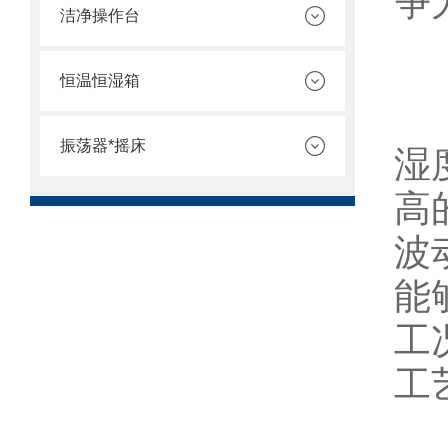
争
洁净操作台
三
恒温恒湿箱
电
振荡器*摇床
湿
高
波
能
工
工