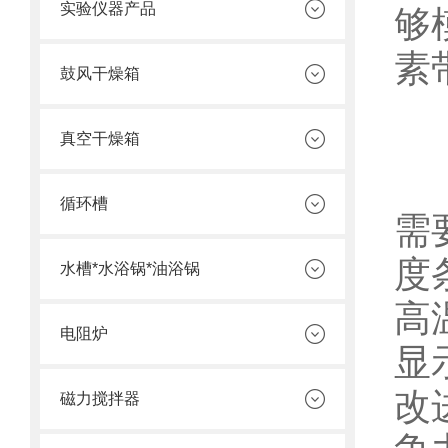
实验仪器产品
够
素
鼓风干燥箱
二
真空干燥箱
在
循环槽
需
度
水槽*水浴锅*油浴锅
高
电阻炉
显
改
磁力搅拌器