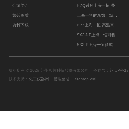
公司简介
HZQ系列上海一恒 叠加式-振荡培养箱 振荡摇床
荣誉资质
上海一恒耐腐蚀干燥箱 药物真空干燥箱
资料下载
BPZ上海一恒 高温真空干燥箱 300度烘箱
SX2-NP上海一恒可程式箱式电阻炉 高温型
SX2-P上海一恒箱式电阻炉-多段可编程控制
版权所有 © 2026 苏州贝茵科技股份有限公司 备案号：
苏ICP备17
技术支持：
化工仪器网
管理登陆
sitemap.xml