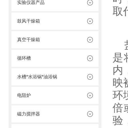
实验仪器产品
取
鼓风干燥箱
真空干燥箱
盐
是
循环槽
内
水槽*水浴锅*油浴锅
映
环
电阻炉
倍
磁力搅拌器
验