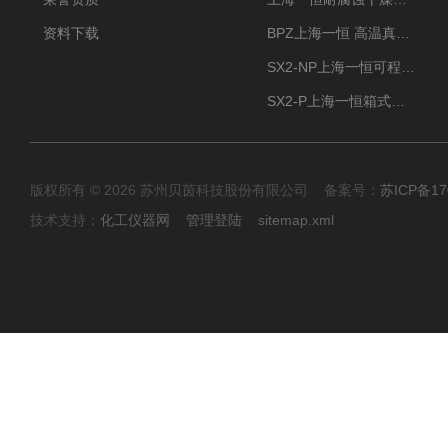
资料下载
BPZ上海一恒 高温真空干燥箱 300度烘箱
SX2-NP上海一恒可程式箱式电阻炉 高温型
SX2-P上海一恒箱式电阻炉-多段可编程控制
版权所有 © 2026 苏州贝茵科技股份有限公司 备案号：
苏ICP备17
技术支持：
化工仪器网
管理登陆
sitemap.xml