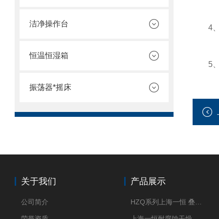
洁净操作台
4、电
恒温恒湿箱
5、恒
振荡器*摇床
关于我们
产品展示
公司简介
HZQ系列上海一恒 叠加式-振荡培养箱 振荡摇床
荣誉资质
上海一恒耐腐蚀干燥箱 药物真空干燥箱