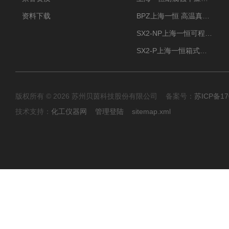
资料下载
BPZ上海一恒 高温真空干燥箱 300度烘箱
SX2-NP上海一恒可程式箱式电阻炉 高温型
SX2-P上海一恒箱式电阻炉-多段可编程控制
版权所有 © 2026 苏州贝茵科技股份有限公司 备案号：
苏ICP备17
技术支持：
化工仪器网
管理登陆
sitemap.xml