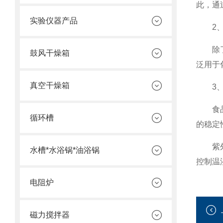
此，通
实验仪器产品
2、
除了药
鼓风干燥箱
泛用于
真空干燥箱
3、食
食品和
循环槽
的稳定
紫外综
水槽*水浴锅*油浴锅
控制温
电阻炉
磁力搅拌器