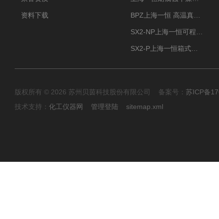
资料下载
BPZ上海一恒 高温真空干燥箱 300度烘箱
SX2-NP上海一恒可程式箱式电阻炉 高温型
SX2-P上海一恒箱式电阻炉-多段可编程控制
版权所有 © 2026 苏州贝茵科技股份有限公司 备案号：
苏ICP备17
技术支持：
化工仪器网
管理登陆
sitemap.xml